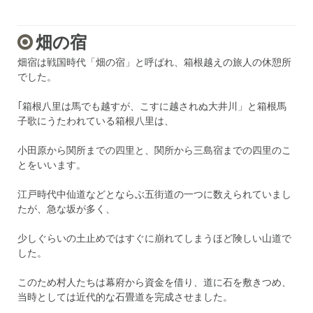
畑の宿
畑宿は戦国時代「畑の宿」と呼ばれ、箱根越えの旅人の休憩所
でした。
｢箱根八里は馬でも越すが、こすに越されぬ大井川」と箱根馬
子歌にうたわれている箱根八里は、
小田原から関所までの四里と、関所から三島宿までの四里のこ
とをいいます。
江戸時代中仙道などとならぶ五街道の一つに数えられていまし
たが、急な坂が多く、
少しぐらいの土止めではすぐに崩れてしまうほど険しい山道で
した。
このため村人たちは幕府から資金を借り、道に石を敷きつめ、
当時としては近代的な石畳道を完成させました。