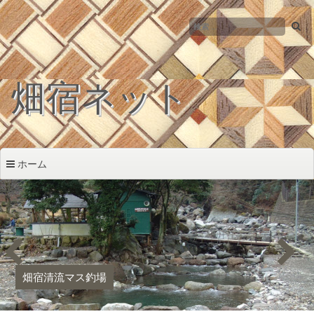
コ
ン
テ
ン
ツ
畑宿ネット
へ
ス
キ
ッ
プ
ホーム
畑宿清流マス釣場